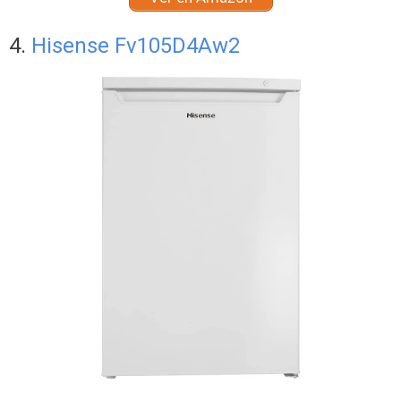
4.
Hisense Fv105D4Aw2