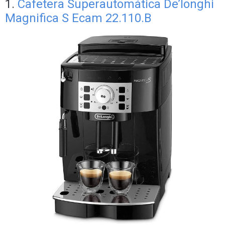
1.
Cafetera Superautomática De’longhi
Magnifica S Ecam 22.110.B