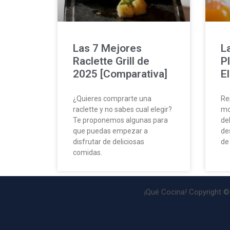
Las 7 Mejores
L
Raclette Grill de
P
2025 [Comparativa]
E
¿Quieres comprarte una
Re
raclette y no sabes cual elegir?
mo
Te proponemos algunas para
de
que puedas empezar a
de
disfrutar de deliciosas
de
comidas.
¡Qué Cocina! Copyright 