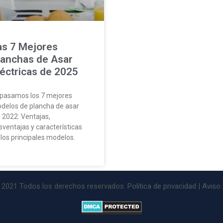
as 7 Mejores
lanchas de Asar
léctricas de 2025
pasamos los 7 mejores
delos de plancha de asar
l 2022. Ventajas,
sventajas y características
 los principales modelos.
© 2021 Todos los derechos reservados.
Política de privacidad
|
Aviso 