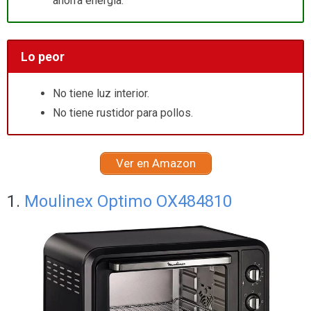
ahorra energía.
Lo peor
No tiene luz interior.
No tiene rustidor para pollos.
Ver en Amazon
1.
Moulinex Optimo OX484810